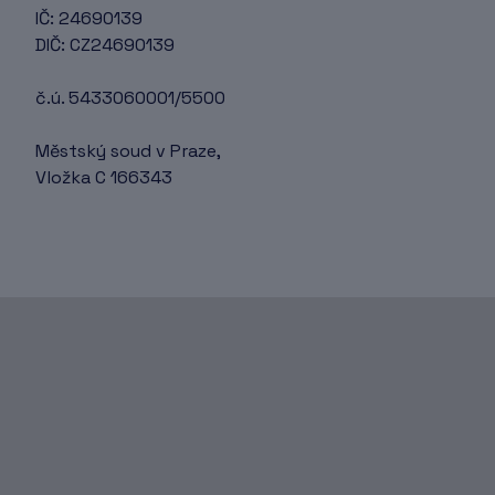
IČ: 24690139
DIČ: CZ24690139
č.ú. 5433060001/5500
Městský soud v Praze,
Vložka C 166343