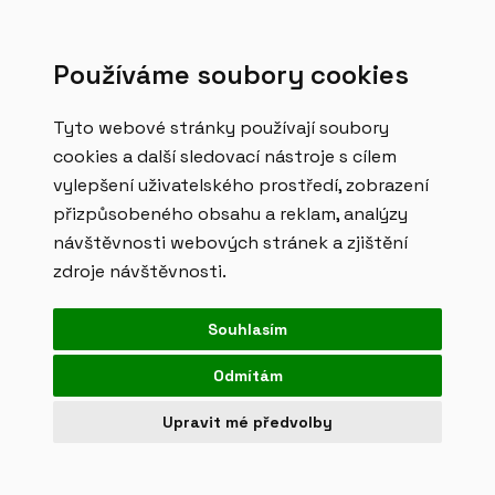
MENU
Používáme soubory cookies
Tyto webové stránky používají soubory
Pište, volejte, přijďte za námi
cookies a další sledovací nástroje s cílem
vylepšení uživatelského prostředí, zobrazení
přizpůsobeného obsahu a reklam, analýzy
návštěvnosti webových stránek a zjištění
hello@designeo.cz
zdroje návštěvnosti.
+420 734 100 445
Souhlasím
Rohanské nábřeží 671/15, Praha 8
Odmítám
Upravit mé předvolby