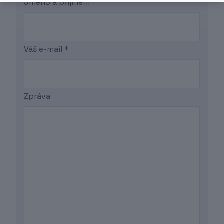
Jméno a příjmení *
Váš e-mail *
Zpráva